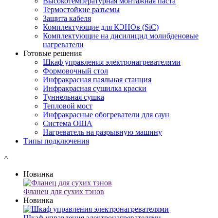
Высокотемпературная монтажная паста
Термостойкие разъемы
Защита кабеля
Комплектующие для КЭНОв (SiC)
Комплектующие на дисилицид молибденовые
нагреватели
Готовые решения
Шкаф управления электронагревателями
Формовочный стол
Инфракрасная паяльная станция
Инфракрасная сушилка краски
Туннельная сушка
Тепловой мост
Инфракрасные обогреватели для саун
Система ОША
Нагреватель на разрывную машину
Типы подключения
˄
Новинка
Фланец для сухих тэнов
Новинка
Шкаф управления электронагревателями