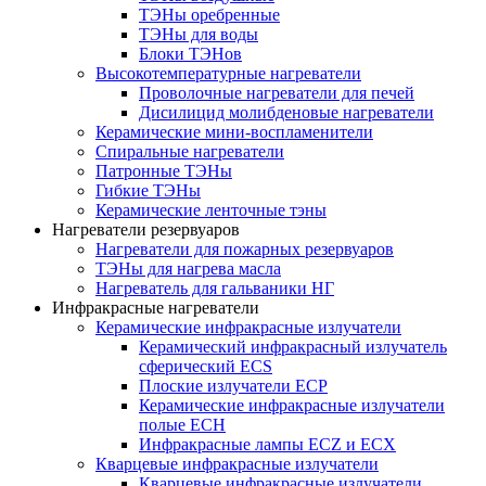
ТЭНы оребренные
ТЭНы для воды
Блоки ТЭНов
Высокотемпературные нагреватели
Проволочные нагреватели для печей
Дисилицид молибденовые нагреватели
Керамические мини-воспламенители
Спиральные нагреватели
Патронные ТЭНы
Гибкие ТЭНы
Керамические ленточные тэны
Нагреватели резервуаров
Нагреватели для пожарных резервуаров
ТЭНы для нагрева масла
Нагреватель для гальваники НГ
Инфракрасные нагреватели
Керамические инфракрасные излучатели
Керамический инфракрасный излучатель
сферический ECS
Плоские излучатели ECP
Керамические инфракрасные излучатели
полые ECH
Инфракрасные лампы ECZ и ECX
Кварцевые инфракрасные излучатели
Кварцевые инфракрасные излучатели