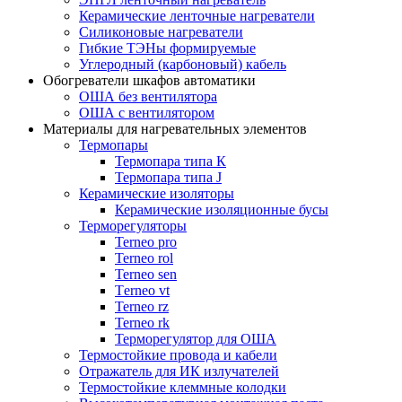
Керамические ленточные нагреватели
Силиконовые нагреватели
Гибкие ТЭНы формируемые
Углеродный (карбоновый) кабель
Обогреватели шкафов автоматики
ОША без вентилятора
ОША с вентилятором
Материалы для нагревательных элементов
Термопары
Термопара типа К
Термопара типа J
Керамические изоляторы
Керамические изоляционные бусы
Терморегуляторы
Terneo pro
Terneo rol
Terneo sen
Тerneo vt
Terneo rz
Terneo rk
Терморегулятор для ОША
Термостойкие провода и кабели
Отражатель для ИК излучателей
Термостойкие клеммные колодки