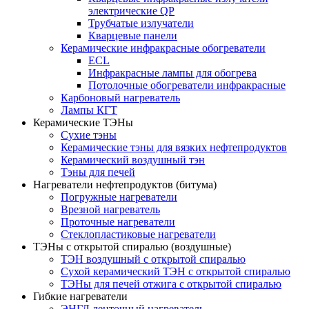
электрические QP
Трубчатые излучатели
Кварцевые панели
Керамические инфракрасные обогреватели
ECL
Инфракрасные лампы для обогрева
Потолочные обогреватели инфракрасные
Карбоновый нагреватель
Лампы КГТ
Керамические ТЭНы
Сухие тэны
Керамические тэны для вязких нефтепродуктов
Керамический воздушный тэн
Тэны для печей
Нагреватели нефтепродуктов (битума)
Погружные нагреватели
Врезной нагреватель
Проточные нагреватели
Стеклопластиковые нагреватели
ТЭНы с открытой спиралью (воздушные)
ТЭН воздушный с открытой спиралью
Сухой керамический ТЭН с открытой спиралью
ТЭНы для печей отжига с открытой спиралью
Гибкие нагреватели
ЭНГЛ ленточный нагреватель