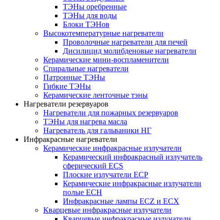
ТЭНы оребренные
ТЭНы для воды
Блоки ТЭНов
Высокотемпературные нагреватели
Проволочные нагреватели для печей
Дисилицид молибденовые нагреватели
Керамические мини-воспламенители
Спиральные нагреватели
Патронные ТЭНы
Гибкие ТЭНы
Керамические ленточные тэны
Нагреватели резервуаров
Нагреватели для пожарных резервуаров
ТЭНы для нагрева масла
Нагреватель для гальваники НГ
Инфракрасные нагреватели
Керамические инфракрасные излучатели
Керамический инфракрасный излучатель
сферический ECS
Плоские излучатели ECP
Керамические инфракрасные излучатели
полые ECH
Инфракрасные лампы ECZ и ECX
Кварцевые инфракрасные излучатели
Кварцевые инфракрасные излучатели