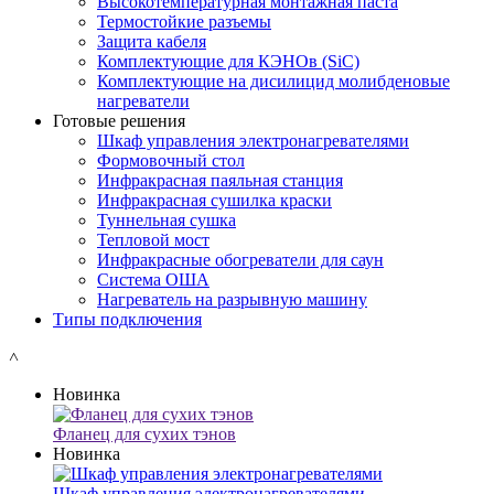
Высокотемпературная монтажная паста
Термостойкие разъемы
Защита кабеля
Комплектующие для КЭНОв (SiC)
Комплектующие на дисилицид молибденовые
нагреватели
Готовые решения
Шкаф управления электронагревателями
Формовочный стол
Инфракрасная паяльная станция
Инфракрасная сушилка краски
Туннельная сушка
Тепловой мост
Инфракрасные обогреватели для саун
Система ОША
Нагреватель на разрывную машину
Типы подключения
˄
Новинка
Фланец для сухих тэнов
Новинка
Шкаф управления электронагревателями