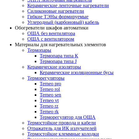
Керамические ленточные нагреватели
Силиконовые нагреватели
Гибкие ТЭНы формируемые
Углеродный (карбоновый) кабель
Обогреватели шкафов автоматики
ОША без вентилятора
ОША с вентилятором
Материалы для нагревательных элементов
Термопары
Термопара типа К
Термопара типа J
Керамические изоляторы
Керамические изоляционные бусы
Терморегуляторы
Terneo pro
Terneo rol
Terneo sen
Тerneo vt
Terneo rz
Terneo rk
Терморегулятор для ОША
Термостойкие провода и кабели
Отражатель для ИК излучателей
Термостойкие клеммные колодки