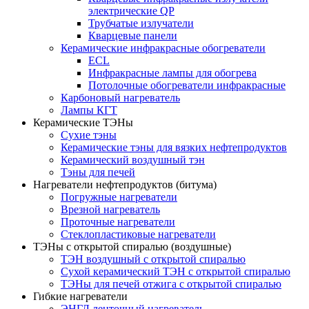
электрические QP
Трубчатые излучатели
Кварцевые панели
Керамические инфракрасные обогреватели
ECL
Инфракрасные лампы для обогрева
Потолочные обогреватели инфракрасные
Карбоновый нагреватель
Лампы КГТ
Керамические ТЭНы
Сухие тэны
Керамические тэны для вязких нефтепродуктов
Керамический воздушный тэн
Тэны для печей
Нагреватели нефтепродуктов (битума)
Погружные нагреватели
Врезной нагреватель
Проточные нагреватели
Стеклопластиковые нагреватели
ТЭНы с открытой спиралью (воздушные)
ТЭН воздушный с открытой спиралью
Сухой керамический ТЭН с открытой спиралью
ТЭНы для печей отжига с открытой спиралью
Гибкие нагреватели
ЭНГЛ ленточный нагреватель