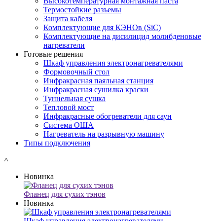
Высокотемпературная монтажная паста
Термостойкие разъемы
Защита кабеля
Комплектующие для КЭНОв (SiC)
Комплектующие на дисилицид молибденовые
нагреватели
Готовые решения
Шкаф управления электронагревателями
Формовочный стол
Инфракрасная паяльная станция
Инфракрасная сушилка краски
Туннельная сушка
Тепловой мост
Инфракрасные обогреватели для саун
Система ОША
Нагреватель на разрывную машину
Типы подключения
˄
Новинка
Фланец для сухих тэнов
Новинка
Шкаф управления электронагревателями