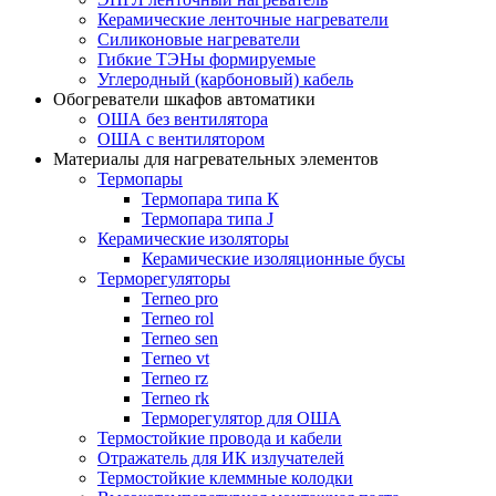
Керамические ленточные нагреватели
Силиконовые нагреватели
Гибкие ТЭНы формируемые
Углеродный (карбоновый) кабель
Обогреватели шкафов автоматики
ОША без вентилятора
ОША с вентилятором
Материалы для нагревательных элементов
Термопары
Термопара типа К
Термопара типа J
Керамические изоляторы
Керамические изоляционные бусы
Терморегуляторы
Terneo pro
Terneo rol
Terneo sen
Тerneo vt
Terneo rz
Terneo rk
Терморегулятор для ОША
Термостойкие провода и кабели
Отражатель для ИК излучателей
Термостойкие клеммные колодки