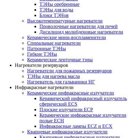
ТЭНы оребренные
ТЭНы для воды
Блоки ТЭНов
Высокотемпературные нагреватели
Проволочные нагреватели для печей
Дисилицид молибденовые нагреватели
Керамические мини-воспламенители
Спиральные нагреватели
Патронные ТЭНы
Гибкие ТЭНы
Керамические ленточные тэны
Нагреватели резервуаров
Нагреватели для пожарных резервуаров
ТЭНы для нагрева масла
Нагреватель для гальваники НГ
Инфракрасные нагреватели
Керамические инфракрасные излучатели
Керамический инфракрасный излучатель
сферический ECS
Плоские излучатели ECP
Керамические инфракрасные излучатели
полые ECH
Инфракрасные лампы ECZ и ECX
Кварцевые инфракрасные излучатели
Кварцевые инфракрасные излучатели