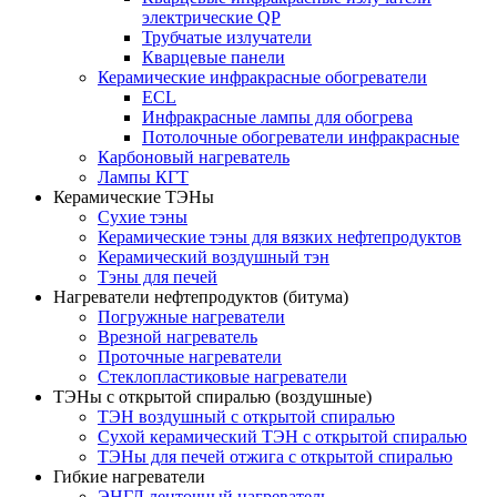
электрические QP
Трубчатые излучатели
Кварцевые панели
Керамические инфракрасные обогреватели
ECL
Инфракрасные лампы для обогрева
Потолочные обогреватели инфракрасные
Карбоновый нагреватель
Лампы КГТ
Керамические ТЭНы
Сухие тэны
Керамические тэны для вязких нефтепродуктов
Керамический воздушный тэн
Тэны для печей
Нагреватели нефтепродуктов (битума)
Погружные нагреватели
Врезной нагреватель
Проточные нагреватели
Стеклопластиковые нагреватели
ТЭНы с открытой спиралью (воздушные)
ТЭН воздушный с открытой спиралью
Сухой керамический ТЭН с открытой спиралью
ТЭНы для печей отжига с открытой спиралью
Гибкие нагреватели
ЭНГЛ ленточный нагреватель