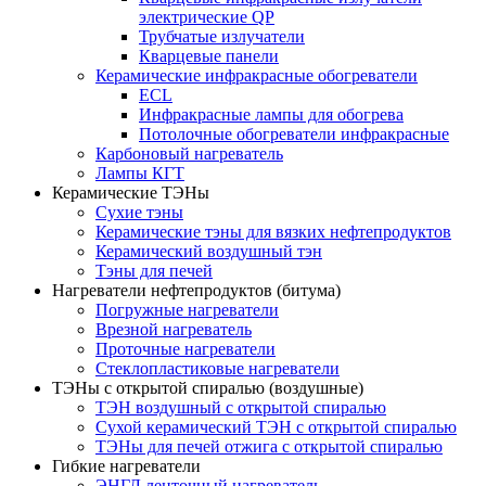
электрические QP
Трубчатые излучатели
Кварцевые панели
Керамические инфракрасные обогреватели
ECL
Инфракрасные лампы для обогрева
Потолочные обогреватели инфракрасные
Карбоновый нагреватель
Лампы КГТ
Керамические ТЭНы
Сухие тэны
Керамические тэны для вязких нефтепродуктов
Керамический воздушный тэн
Тэны для печей
Нагреватели нефтепродуктов (битума)
Погружные нагреватели
Врезной нагреватель
Проточные нагреватели
Стеклопластиковые нагреватели
ТЭНы с открытой спиралью (воздушные)
ТЭН воздушный с открытой спиралью
Сухой керамический ТЭН с открытой спиралью
ТЭНы для печей отжига с открытой спиралью
Гибкие нагреватели
ЭНГЛ ленточный нагреватель