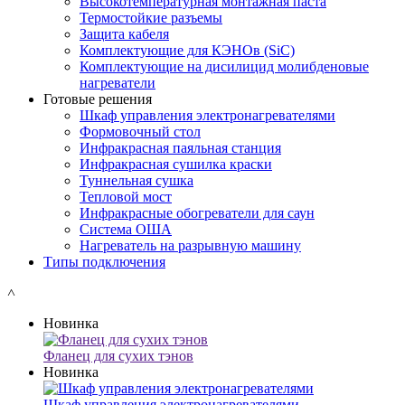
Высокотемпературная монтажная паста
Термостойкие разъемы
Защита кабеля
Комплектующие для КЭНОв (SiC)
Комплектующие на дисилицид молибденовые
нагреватели
Готовые решения
Шкаф управления электронагревателями
Формовочный стол
Инфракрасная паяльная станция
Инфракрасная сушилка краски
Туннельная сушка
Тепловой мост
Инфракрасные обогреватели для саун
Система ОША
Нагреватель на разрывную машину
Типы подключения
˄
Новинка
Фланец для сухих тэнов
Новинка
Шкаф управления электронагревателями