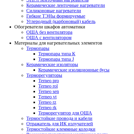
Керамические ленточные нагреватели
Силиконовые нагреватели
Гибкие ТЭНы формируемые
Углеродный (карбоновый) кабель
Обогреватели шкафов автоматики
ОША без вентилятора
ОША с вентилятором
Материалы для нагревательных элементов
Термопары
Термопара типа К
Термопара типа J
Керамические изоляторы
Керамические изоляционные бусы
Терморегуляторы
Terneo pro
Terneo rol
Terneo sen
Тerneo vt
Terneo rz
Terneo rk
Терморегулятор для ОША
Термостойкие провода и кабели
Отражатель для ИК излучателей
Термостойкие клеммные колодки