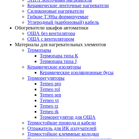
Керамические ленточные нагреватели
Силиконовые нагреватели
Гибкие ТЭНы формируемые
Углеродный (карбоновый) кабель
Обогреватели шкафов автоматики
ОША без вентилятора
ОША с вентилятором
Материалы для нагревательных элементов
Термопары
Термопара типа К
Термопара типа J
Керамические изоляторы
Керамические изоляционные бусы
Терморегуляторы
Terneo pro
Terneo rol
Terneo sen
Тerneo vt
Terneo rz
Terneo rk
Терморегулятор для ОША
Термостойкие провода и кабели
Отражатель для ИК излучателей
Термостойкие клеммные колодки