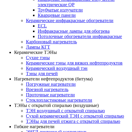
электрические QP
Трубчатые излучатели
Кварцевые панели
Керамические инфракрасные обогреватели
ECL
Инфракрасные лампы для обогрева
Потолочные обогреватели инфракрасные
Карбоновый нагреватель
Лампы КГТ
Керамические ТЭНы
Сухие тэны
Керамические тэны для вязких нефтепродуктов
Керамический воздушный тэн
Тэны для печей
Нагреватели нефтепродуктов (битума)
Погружные нагреватели
Врезной нагреватель
Проточные нагреватели
Стеклопластиковые нагреватели
ТЭНы с открытой спиралью (воздушные)
ТЭН воздушный с открытой спиралью
Сухой керамический ТЭН с открытой спиралью
ТЭНы для печей отжига с открытой спиралью
Гибкие нагреватели
ЭНГЛ ленточный нагреватель