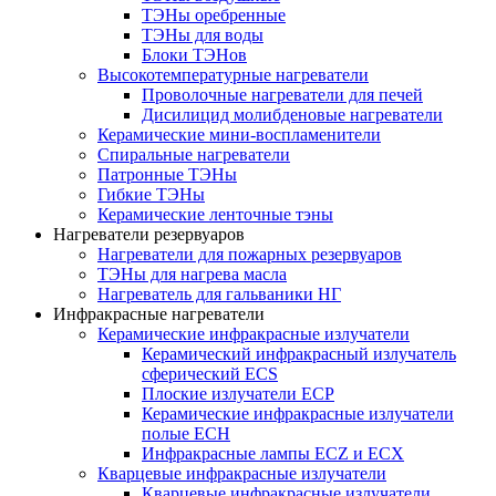
ТЭНы оребренные
ТЭНы для воды
Блоки ТЭНов
Высокотемпературные нагреватели
Проволочные нагреватели для печей
Дисилицид молибденовые нагреватели
Керамические мини-воспламенители
Спиральные нагреватели
Патронные ТЭНы
Гибкие ТЭНы
Керамические ленточные тэны
Нагреватели резервуаров
Нагреватели для пожарных резервуаров
ТЭНы для нагрева масла
Нагреватель для гальваники НГ
Инфракрасные нагреватели
Керамические инфракрасные излучатели
Керамический инфракрасный излучатель
сферический ECS
Плоские излучатели ECP
Керамические инфракрасные излучатели
полые ECH
Инфракрасные лампы ECZ и ECX
Кварцевые инфракрасные излучатели
Кварцевые инфракрасные излучатели