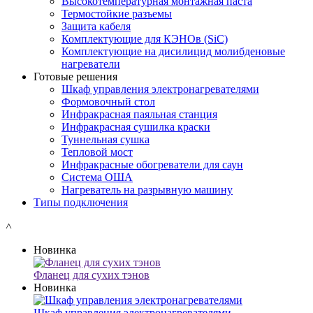
Высокотемпературная монтажная паста
Термостойкие разъемы
Защита кабеля
Комплектующие для КЭНОв (SiC)
Комплектующие на дисилицид молибденовые
нагреватели
Готовые решения
Шкаф управления электронагревателями
Формовочный стол
Инфракрасная паяльная станция
Инфракрасная сушилка краски
Туннельная сушка
Тепловой мост
Инфракрасные обогреватели для саун
Система ОША
Нагреватель на разрывную машину
Типы подключения
˄
Новинка
Фланец для сухих тэнов
Новинка
Шкаф управления электронагревателями