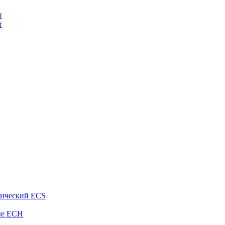
т
т
рический ECS
ые ECH