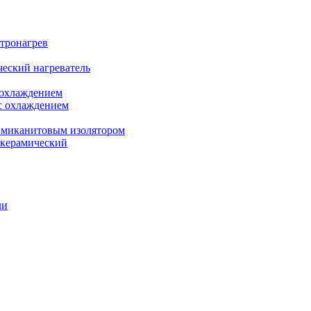
ктронагрев
еский нагреватель
 охлаждением
с охлаждением
 миканитовым изолятором
 керамический
ли