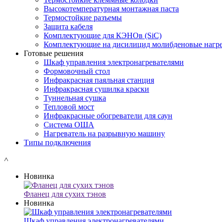
Высокотемпературная монтажная паста
Термостойкие разъемы
Защита кабеля
Комплектующие для КЭНОв (SiC)
Комплектующие на дисилицид молибденовые нагре
Готовые решения
Шкаф управления электронагревателями
Формовочный стол
Инфракрасная паяльная станция
Инфракрасная сушилка краски
Туннельная сушка
Тепловой мост
Инфракрасные обогреватели для саун
Система ОША
Нагреватель на разрывную машину
Типы подключения
˄
Новинка
Фланец для сухих тэнов
Новинка
Шкаф управления электронагревателями