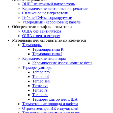
ЭНГЛ ленточный нагреватель
Керамические ленточные нагреватели
Силиконовые нагреватели
Гибкие ТЭНы формируемые
Углеродный (карбоновый) кабель
Обогреватели шкафов автоматики
ОША без вентилятора
ОША с вентилятором
Материалы для нагревательных элементов
Термопары
Термопара типа К
Термопара типа J
Керамические изоляторы
Керамические изоляционные бусы
Терморегуляторы
Terneo pro
Terneo rol
Terneo sen
Тerneo vt
Terneo rz
Terneo rk
Терморегулятор для ОША
Термостойкие провода и кабели
Отражатель для ИК излучателей
Термостойкие клеммные колодки