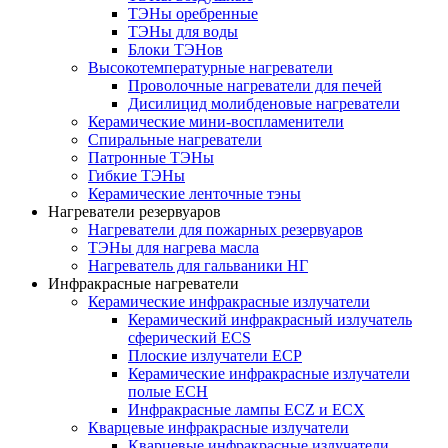
ТЭНы оребренные
ТЭНы для воды
Блоки ТЭНов
Высокотемпературные нагреватели
Проволочные нагреватели для печей
Дисилицид молибденовые нагреватели
Керамические мини-воспламенители
Спиральные нагреватели
Патронные ТЭНы
Гибкие ТЭНы
Керамические ленточные тэны
Нагреватели резервуаров
Нагреватели для пожарных резервуаров
ТЭНы для нагрева масла
Нагреватель для гальваники НГ
Инфракрасные нагреватели
Керамические инфракрасные излучатели
Керамический инфракрасный излучатель
сферический ECS
Плоские излучатели ECP
Керамические инфракрасные излучатели
полые ECH
Инфракрасные лампы ECZ и ECX
Кварцевые инфракрасные излучатели
Кварцевые инфракрасные излучатели