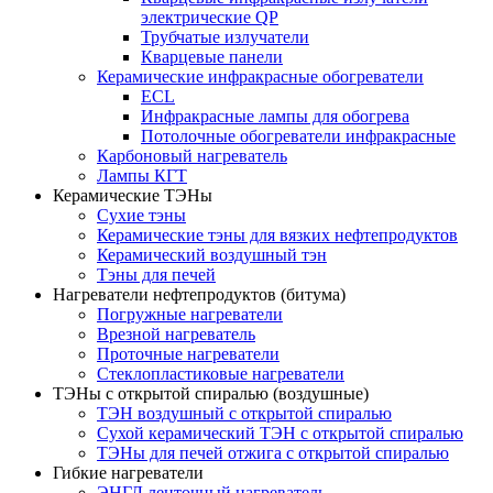
электрические QP
Трубчатые излучатели
Кварцевые панели
Керамические инфракрасные обогреватели
ECL
Инфракрасные лампы для обогрева
Потолочные обогреватели инфракрасные
Карбоновый нагреватель
Лампы КГТ
Керамические ТЭНы
Сухие тэны
Керамические тэны для вязких нефтепродуктов
Керамический воздушный тэн
Тэны для печей
Нагреватели нефтепродуктов (битума)
Погружные нагреватели
Врезной нагреватель
Проточные нагреватели
Стеклопластиковые нагреватели
ТЭНы с открытой спиралью (воздушные)
ТЭН воздушный с открытой спиралью
Сухой керамический ТЭН с открытой спиралью
ТЭНы для печей отжига с открытой спиралью
Гибкие нагреватели
ЭНГЛ ленточный нагреватель