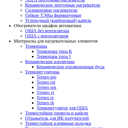
Керамические ленточные нагреватели
Силиконовые нагреватели
Гибкие ТЭНы формируемые
Углеродный (карбоновый) кабель
Обогреватели шкафов автоматики
ОША без вентилятора
ОША с вентилятором
Материалы для нагревательных элементов
Термопары
Термопара типа К
Термопара типа J
Керамические изоляторы
Керамические изоляционные бусы
Терморегуляторы
Terneo pro
Terneo rol
Terneo sen
Тerneo vt
Terneo rz
Terneo rk
Терморегулятор для ОША
Термостойкие провода и кабели
Отражатель для ИК излучателей
Термостойкие клеммные колодки