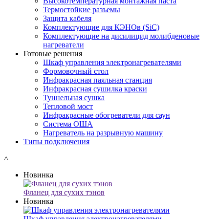
Высокотемпературная монтажная паста
Термостойкие разъемы
Защита кабеля
Комплектующие для КЭНОв (SiC)
Комплектующие на дисилицид молибденовые
нагреватели
Готовые решения
Шкаф управления электронагревателями
Формовочный стол
Инфракрасная паяльная станция
Инфракрасная сушилка краски
Туннельная сушка
Тепловой мост
Инфракрасные обогреватели для саун
Система ОША
Нагреватель на разрывную машину
Типы подключения
˄
Новинка
Фланец для сухих тэнов
Новинка
Шкаф управления электронагревателями