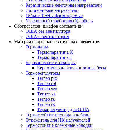
Керамические ленточные нагреватели
Силиконовые нагреватели
Гибкие ТЭНы формируемые
Углеродный (карбоновый) кабель
Обогреватели шкафов автоматики
ОША без вентилятора
ОША с вентилятором
Материалы для нагревательных элементов
Термопары
Термопара типа К
Термопара типа J
Керамические изоляторы
Керамические изоляционные бусы
Терморегуляторы
Terneo pro
Terneo rol
Terneo sen
Тerneo vt
Terneo rz
Terneo rk
Терморегулятор для ОША
Термостойкие провода и кабели
Отражатель для ИК излучателей
Термостойкие клеммные колодки