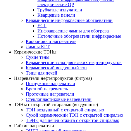
электрические QP
Трубчатые излучатели
Кварцевые панели
Керамические инфракрасные обогреватели
ECL
Инфракрасные лампы для обогрева
Потолочные обогреватели инфракрасные
Карбоновый нагреватель
Лампы КГТ
Керамические ТЭНы
Сухие тэны
Керамические тэны для вязких нефтепродуктов
Керамический воздушный тэн
Тэны для печей
Нагреватели нефтепродуктов (битума)
Погружные нагреватели
Врезной нагреватель
Проточные нагреватели
Стеклопластиковые нагреватели
ТЭНы с открытой спиралью (воздушные)
ТЭН воздушный с открытой спиралью
Сухой керамический ТЭН с открытой спиралью
ТЭНы для печей отжига с открытой спиралью
Гибкие нагреватели
ЭНГЛ ленточный нагреватель