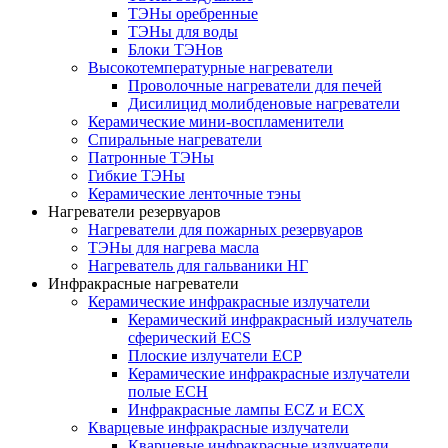
ТЭНы оребренные
ТЭНы для воды
Блоки ТЭНов
Высокотемпературные нагреватели
Проволочные нагреватели для печей
Дисилицид молибденовые нагреватели
Керамические мини-воспламенители
Спиральные нагреватели
Патронные ТЭНы
Гибкие ТЭНы
Керамические ленточные тэны
Нагреватели резервуаров
Нагреватели для пожарных резервуаров
ТЭНы для нагрева масла
Нагреватель для гальваники НГ
Инфракрасные нагреватели
Керамические инфракрасные излучатели
Керамический инфракрасный излучатель
сферический ECS
Плоские излучатели ECP
Керамические инфракрасные излучатели
полые ECH
Инфракрасные лампы ECZ и ECX
Кварцевые инфракрасные излучатели
Кварцевые инфракрасные излучатели