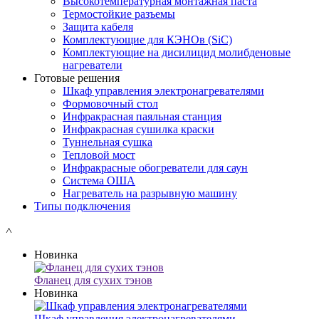
Высокотемпературная монтажная паста
Термостойкие разъемы
Защита кабеля
Комплектующие для КЭНОв (SiC)
Комплектующие на дисилицид молибденовые
нагреватели
Готовые решения
Шкаф управления электронагревателями
Формовочный стол
Инфракрасная паяльная станция
Инфракрасная сушилка краски
Туннельная сушка
Тепловой мост
Инфракрасные обогреватели для саун
Система ОША
Нагреватель на разрывную машину
Типы подключения
˄
Новинка
Фланец для сухих тэнов
Новинка
Шкаф управления электронагревателями