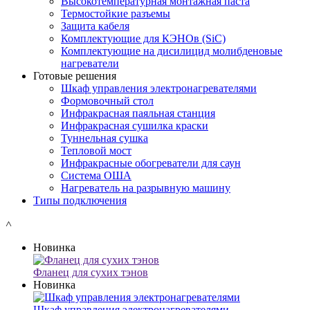
Высокотемпературная монтажная паста
Термостойкие разъемы
Защита кабеля
Комплектующие для КЭНОв (SiC)
Комплектующие на дисилицид молибденовые
нагреватели
Готовые решения
Шкаф управления электронагревателями
Формовочный стол
Инфракрасная паяльная станция
Инфракрасная сушилка краски
Туннельная сушка
Тепловой мост
Инфракрасные обогреватели для саун
Система ОША
Нагреватель на разрывную машину
Типы подключения
˄
Новинка
Фланец для сухих тэнов
Новинка
Шкаф управления электронагревателями