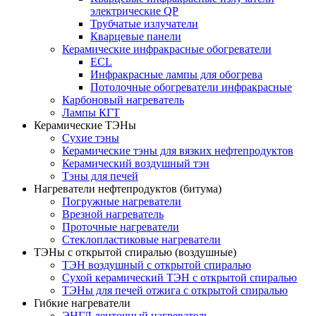
электрические QP
Трубчатые излучатели
Кварцевые панели
Керамические инфракрасные обогреватели
ECL
Инфракрасные лампы для обогрева
Потолочные обогреватели инфракрасные
Карбоновый нагреватель
Лампы КГТ
Керамические ТЭНы
Сухие тэны
Керамические тэны для вязких нефтепродуктов
Керамический воздушный тэн
Тэны для печей
Нагреватели нефтепродуктов (битума)
Погружные нагреватели
Врезной нагреватель
Проточные нагреватели
Стеклопластиковые нагреватели
ТЭНы с открытой спиралью (воздушные)
ТЭН воздушный с открытой спиралью
Сухой керамический ТЭН с открытой спиралью
ТЭНы для печей отжига с открытой спиралью
Гибкие нагреватели
ЭНГЛ ленточный нагреватель