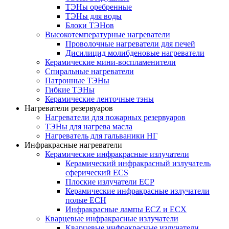
ТЭНы оребренные
ТЭНы для воды
Блоки ТЭНов
Высокотемпературные нагреватели
Проволочные нагреватели для печей
Дисилицид молибденовые нагреватели
Керамические мини-воспламенители
Спиральные нагреватели
Патронные ТЭНы
Гибкие ТЭНы
Керамические ленточные тэны
Нагреватели резервуаров
Нагреватели для пожарных резервуаров
ТЭНы для нагрева масла
Нагреватель для гальваники НГ
Инфракрасные нагреватели
Керамические инфракрасные излучатели
Керамический инфракрасный излучатель
сферический ECS
Плоские излучатели ECP
Керамические инфракрасные излучатели
полые ECH
Инфракрасные лампы ECZ и ECX
Кварцевые инфракрасные излучатели
Кварцевые инфракрасные излучатели