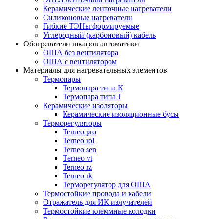
Керамические ленточные нагреватели
Силиконовые нагреватели
Гибкие ТЭНы формируемые
Углеродный (карбоновый) кабель
Обогреватели шкафов автоматики
ОША без вентилятора
ОША с вентилятором
Материалы для нагревательных элементов
Термопары
Термопара типа К
Термопара типа J
Керамические изоляторы
Керамические изоляционные бусы
Терморегуляторы
Terneo pro
Terneo rol
Terneo sen
Тerneo vt
Terneo rz
Terneo rk
Терморегулятор для ОША
Термостойкие провода и кабели
Отражатель для ИК излучателей
Термостойкие клеммные колодки