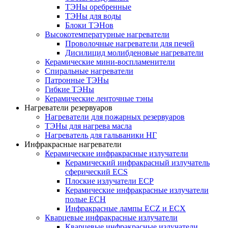
ТЭНы оребренные
ТЭНы для воды
Блоки ТЭНов
Высокотемпературные нагреватели
Проволочные нагреватели для печей
Дисилицид молибденовые нагреватели
Керамические мини-воспламенители
Спиральные нагреватели
Патронные ТЭНы
Гибкие ТЭНы
Керамические ленточные тэны
Нагреватели резервуаров
Нагреватели для пожарных резервуаров
ТЭНы для нагрева масла
Нагреватель для гальваники НГ
Инфракрасные нагреватели
Керамические инфракрасные излучатели
Керамический инфракрасный излучатель
сферический ECS
Плоские излучатели ECP
Керамические инфракрасные излучатели
полые ECH
Инфракрасные лампы ECZ и ECX
Кварцевые инфракрасные излучатели
Кварцевые инфракрасные излучатели