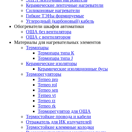
Керамические ленточные нагреватели
Силиконовые нагреватели
Гибкие ТЭНы формируемые
Углеродный (карбоновый) кабель
Обогреватели шкафов автоматики
ОША без вентилятора
ОША с вентилятором
Материалы для нагревательных элементов
Термопары
Термопара типа К
Термопара типа J
Керамические изоляторы
Керамические изоляционные бусы
Терморегуляторы
Terneo pro
Terneo rol
Terneo sen
Тerneo vt
Terneo rz
Terneo rk
Терморегулятор для ОША
Термостойкие провода и кабели
Отражатель для ИК излучателей
Термостойкие клеммные колодки