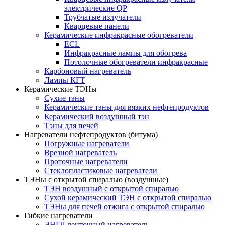
электрические QP
Трубчатые излучатели
Кварцевые панели
Керамические инфракрасные обогреватели
ECL
Инфракрасные лампы для обогрева
Потолочные обогреватели инфракрасные
Карбоновый нагреватель
Лампы КГТ
Керамические ТЭНы
Сухие тэны
Керамические тэны для вязких нефтепродуктов
Керамический воздушный тэн
Тэны для печей
Нагреватели нефтепродуктов (битума)
Погружные нагреватели
Врезной нагреватель
Проточные нагреватели
Стеклопластиковые нагреватели
ТЭНы с открытой спиралью (воздушные)
ТЭН воздушный с открытой спиралью
Сухой керамический ТЭН с открытой спиралью
ТЭНы для печей отжига с открытой спиралью
Гибкие нагреватели
ЭНГЛ ленточный нагреватель