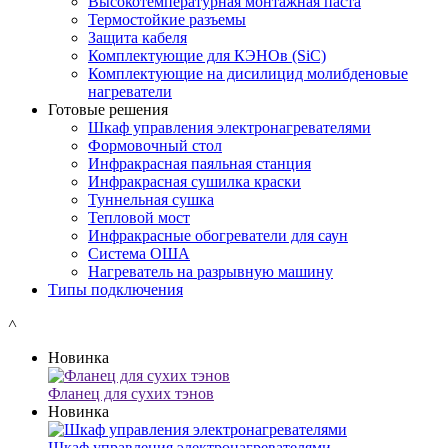
Высокотемпературная монтажная паста
Термостойкие разъемы
Защита кабеля
Комплектующие для КЭНОв (SiC)
Комплектующие на дисилицид молибденовые
нагреватели
Готовые решения
Шкаф управления электронагревателями
Формовочный стол
Инфракрасная паяльная станция
Инфракрасная сушилка краски
Туннельная сушка
Тепловой мост
Инфракрасные обогреватели для саун
Система ОША
Нагреватель на разрывную машину
Типы подключения
˄
Новинка
Фланец для сухих тэнов
Новинка
Шкаф управления электронагревателями