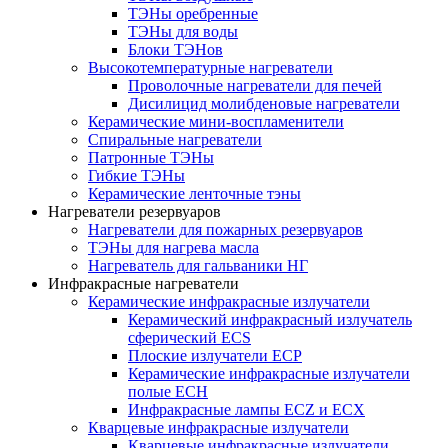
ТЭНы оребренные
ТЭНы для воды
Блоки ТЭНов
Высокотемпературные нагреватели
Проволочные нагреватели для печей
Дисилицид молибденовые нагреватели
Керамические мини-воспламенители
Спиральные нагреватели
Патронные ТЭНы
Гибкие ТЭНы
Керамические ленточные тэны
Нагреватели резервуаров
Нагреватели для пожарных резервуаров
ТЭНы для нагрева масла
Нагреватель для гальваники НГ
Инфракрасные нагреватели
Керамические инфракрасные излучатели
Керамический инфракрасный излучатель
сферический ECS
Плоские излучатели ECP
Керамические инфракрасные излучатели
полые ECH
Инфракрасные лампы ECZ и ECX
Кварцевые инфракрасные излучатели
Кварцевые инфракрасные излучатели