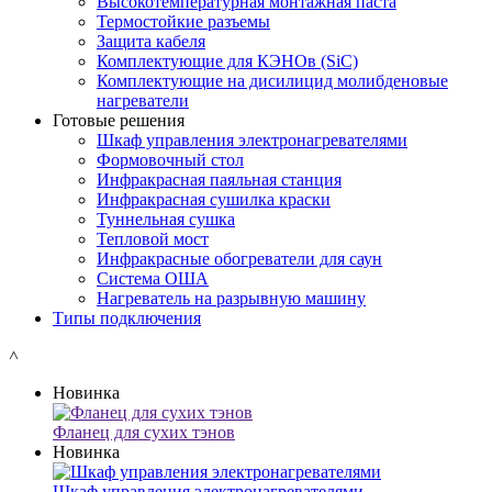
Высокотемпературная монтажная паста
Термостойкие разъемы
Защита кабеля
Комплектующие для КЭНОв (SiC)
Комплектующие на дисилицид молибденовые
нагреватели
Готовые решения
Шкаф управления электронагревателями
Формовочный стол
Инфракрасная паяльная станция
Инфракрасная сушилка краски
Туннельная сушка
Тепловой мост
Инфракрасные обогреватели для саун
Система ОША
Нагреватель на разрывную машину
Типы подключения
˄
Новинка
Фланец для сухих тэнов
Новинка
Шкаф управления электронагревателями