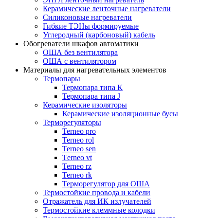
Керамические ленточные нагреватели
Силиконовые нагреватели
Гибкие ТЭНы формируемые
Углеродный (карбоновый) кабель
Обогреватели шкафов автоматики
ОША без вентилятора
ОША с вентилятором
Материалы для нагревательных элементов
Термопары
Термопара типа К
Термопара типа J
Керамические изоляторы
Керамические изоляционные бусы
Терморегуляторы
Terneo pro
Terneo rol
Terneo sen
Тerneo vt
Terneo rz
Terneo rk
Терморегулятор для ОША
Термостойкие провода и кабели
Отражатель для ИК излучателей
Термостойкие клеммные колодки