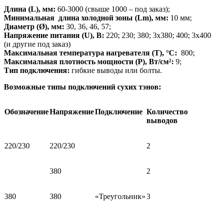
Длина
(
L)
,
мм:
60-3000 (свыше 1000 – под заказ);
Минимальная длина холодной зоны (Lm), мм:
10 мм;
Диаметр
(Ø)
, мм:
30, 36, 46, 57;
Напряжение питания (
U)
, В:
220; 230; 380; 3х380; 400; 3х400
(и другие под заказ)
Максимальная температура нагревателя
(Т), °С:
800;
Максимальная плотность мощности
(Р), Вт/cм²:
9;
Тип подключения:
гибкие выводы или болты.
Возможные типы подключений сухих тэнов:
Обозначение
Напряжение
Подключение
Количество
выводов
220/230
220/230
2
380
2
380
380
«Треугольник»
3