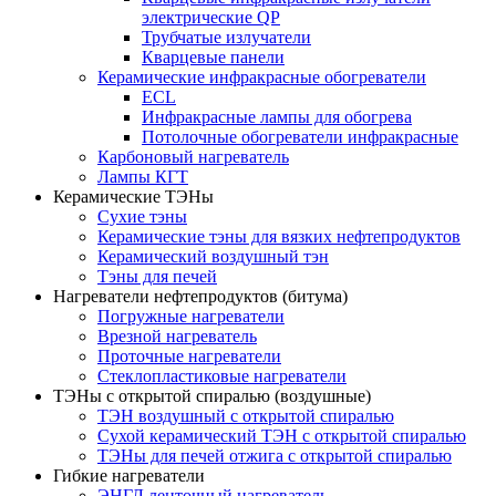
электрические QP
Трубчатые излучатели
Кварцевые панели
Керамические инфракрасные обогреватели
ECL
Инфракрасные лампы для обогрева
Потолочные обогреватели инфракрасные
Карбоновый нагреватель
Лампы КГТ
Керамические ТЭНы
Сухие тэны
Керамические тэны для вязких нефтепродуктов
Керамический воздушный тэн
Тэны для печей
Нагреватели нефтепродуктов (битума)
Погружные нагреватели
Врезной нагреватель
Проточные нагреватели
Стеклопластиковые нагреватели
ТЭНы с открытой спиралью (воздушные)
ТЭН воздушный с открытой спиралью
Сухой керамический ТЭН с открытой спиралью
ТЭНы для печей отжига с открытой спиралью
Гибкие нагреватели
ЭНГЛ ленточный нагреватель