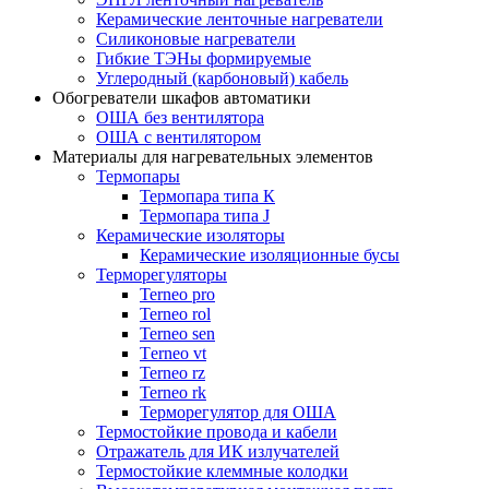
Керамические ленточные нагреватели
Силиконовые нагреватели
Гибкие ТЭНы формируемые
Углеродный (карбоновый) кабель
Обогреватели шкафов автоматики
ОША без вентилятора
ОША с вентилятором
Материалы для нагревательных элементов
Термопары
Термопара типа К
Термопара типа J
Керамические изоляторы
Керамические изоляционные бусы
Терморегуляторы
Terneo pro
Terneo rol
Terneo sen
Тerneo vt
Terneo rz
Terneo rk
Терморегулятор для ОША
Термостойкие провода и кабели
Отражатель для ИК излучателей
Термостойкие клеммные колодки