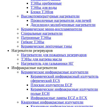
ТЭНы оребренные
ТЭНы для воды
Блоки ТЭНов
Высокотемпературные нагреватели
Проволочные нагреватели для печей
Дисилицид молибденовые нагреватели
Керамические мини-воспламенители
Спиральные нагреватели
Патронные ТЭНы
Гибкие ТЭНы
Керамические ленточные тэны
Нагреватели резервуаров
Нагреватели для пожарных резервуаров
ТЭНы для нагрева масла
Нагреватель для гальваники НГ
Инфракрасные нагреватели
Керамические инфракрасные излучатели
Керамический инфракрасный излучатель
сферический ECS
Плоские излучатели ECP
Керамические инфракрасные излучатели
полые ECH
Инфракрасные лампы ECZ и ECX
Кварцевые инфракрасные излучатели
Кварцевые инфракрасные излучатели