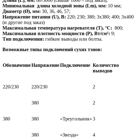
Длина
(
L)
,
мм:
60-3000 (свыше 1000 – под заказ);
Минимальная длина холодной зоны (Lm), мм:
10 мм;
Диаметр
(Ø)
, мм:
30, 36, 46, 57;
Напряжение питания (
U)
, В:
220; 230; 380; 3х380; 400; 3х400
(и другие под заказ)
Максимальная температура нагревателя
(Т), °С:
800;
Максимальная плотность мощности
(Р), Вт/cм²:
9;
Тип подключения:
гибкие выводы или болты.
Возможные типы подключений сухих тэнов:
Обозначение
Напряжение
Подключение
Количество
выводов
220/230
220/230
2
380
2
380
380
«Треугольник»
3
380
«Звезда»
4