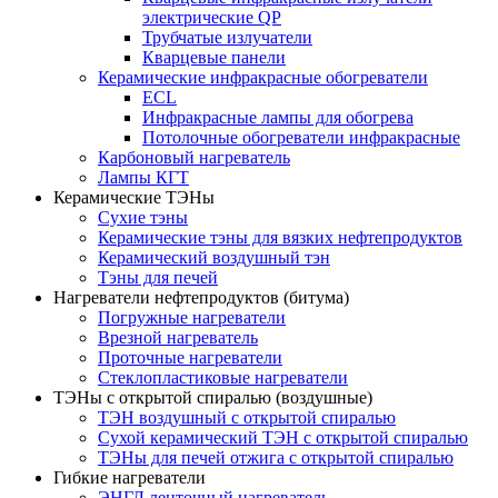
электрические QP
Трубчатые излучатели
Кварцевые панели
Керамические инфракрасные обогреватели
ECL
Инфракрасные лампы для обогрева
Потолочные обогреватели инфракрасные
Карбоновый нагреватель
Лампы КГТ
Керамические ТЭНы
Сухие тэны
Керамические тэны для вязких нефтепродуктов
Керамический воздушный тэн
Тэны для печей
Нагреватели нефтепродуктов (битума)
Погружные нагреватели
Врезной нагреватель
Проточные нагреватели
Стеклопластиковые нагреватели
ТЭНы с открытой спиралью (воздушные)
ТЭН воздушный с открытой спиралью
Сухой керамический ТЭН с открытой спиралью
ТЭНы для печей отжига с открытой спиралью
Гибкие нагреватели
ЭНГЛ ленточный нагреватель