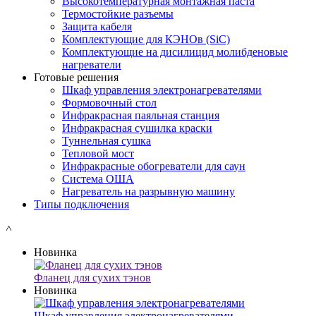
Высокотемпературная монтажная паста
Термостойкие разъемы
Защита кабеля
Комплектующие для КЭНОв (SiC)
Комплектующие на дисилицид молибденовые
нагреватели
Готовые решения
Шкаф управления электронагревателями
Формовочный стол
Инфракрасная паяльная станция
Инфракрасная сушилка краски
Туннельная сушка
Тепловой мост
Инфракрасные обогреватели для саун
Система ОША
Нагреватель на разрывную машину
Типы подключения
˄
Новинка
Фланец для сухих тэнов
Новинка
Шкаф управления электронагревателями