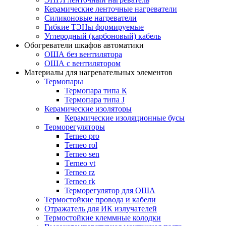
Керамические ленточные нагреватели
Силиконовые нагреватели
Гибкие ТЭНы формируемые
Углеродный (карбоновый) кабель
Обогреватели шкафов автоматики
ОША без вентилятора
ОША с вентилятором
Материалы для нагревательных элементов
Термопары
Термопара типа К
Термопара типа J
Керамические изоляторы
Керамические изоляционные бусы
Терморегуляторы
Terneo pro
Terneo rol
Terneo sen
Тerneo vt
Terneo rz
Terneo rk
Терморегулятор для ОША
Термостойкие провода и кабели
Отражатель для ИК излучателей
Термостойкие клеммные колодки