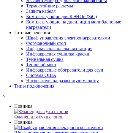
Высокотемпературная монтажная паста
Термостойкие разъемы
Защита кабеля
Комплектующие для КЭНОв (SiC)
Комплектующие на дисилицид молибденовые
нагреватели
Готовые решения
Шкаф управления электронагревателями
Формовочный стол
Инфракрасная паяльная станция
Инфракрасная сушилка краски
Туннельная сушка
Тепловой мост
Инфракрасные обогреватели для саун
Система ОША
Нагреватель на разрывную машину
Типы подключения
˄
Новинка
Фланец для сухих тэнов
Новинка
Шкаф управления электронагревателями