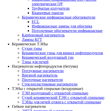
электрические QP
Трубчатые излучатели
Кварцевые панели
Керамические инфракрасные обогреватели
ECL
Инфракрасные лампы для обогрева
Потолочные обогреватели инфракрасные
Карбоновый нагреватель
Лампы КГТ
Керамические ТЭНы
Сухие тэны
Керамические тэны для вязких нефтепродуктов
Керамический воздушный тэн
Тэны для печей
Нагреватели нефтепродуктов (битума)
Погружные нагреватели
Врезной нагреватель
Проточные нагреватели
Стеклопластиковые нагреватели
ТЭНы с открытой спиралью (воздушные)
ТЭН воздушный с открытой спиралью
Сухой керамический ТЭН с открытой спиралью
ТЭНы для печей отжига с открытой спиралью
Гибкие нагреватели
ЭНГЛ ленточный нагреватель