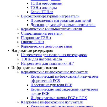
ТЭНы оребренные
ТЭНы для воды
Блоки ТЭНов
Высокотемпературные нагреватели
Проволочные нагреватели для печей
Дисилицид молибденовые нагреватели
Керамические мини-воспламенители
Спиральные нагреватели
Патронные ТЭНы
Гибкие ТЭНы
Керамические ленточные тэны
Нагреватели резервуаров
Нагреватели для пожарных резервуаров
ТЭНы для нагрева масла
Нагреватель для гальваники НГ
Инфракрасные нагреватели
Керамические инфракрасные излучатели
Керамический инфракрасный излучатель
сферический ECS
Плоские излучатели ECP
Керамические инфракрасные излучатели
полые ECH
Инфракрасные лампы ECZ и ECX
Кварцевые инфракрасные излучатели
Кварцевые инфракрасные излучатели