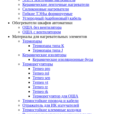
Керамические ленточные нагреватели
Силиконовые нагреватели
Гибкие ТЭНы формируемые
Углеродный (карбоновый) кабель
Обогреватели шкафов автоматики
ОША без вентилятора
ОША с вентилятором
Материалы для нагревательных элементов
Термопары
Термопара типа К
Термопара типа J
Керамические изоляторы
Керамические изоляционные бусы
Терморегуляторы
Terneo pro
Terneo rol
Terneo sen
Тerneo vt
Terneo rz
Terneo rk
Терморегулятор для ОША
Термостойкие провода и кабели
Отражатель для ИК излучателей
Термостойкие клеммные колодки