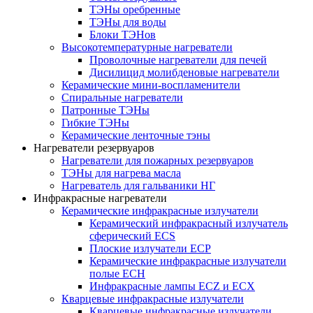
ТЭНы оребренные
ТЭНы для воды
Блоки ТЭНов
Высокотемпературные нагреватели
Проволочные нагреватели для печей
Дисилицид молибденовые нагреватели
Керамические мини-воспламенители
Спиральные нагреватели
Патронные ТЭНы
Гибкие ТЭНы
Керамические ленточные тэны
Нагреватели резервуаров
Нагреватели для пожарных резервуаров
ТЭНы для нагрева масла
Нагреватель для гальваники НГ
Инфракрасные нагреватели
Керамические инфракрасные излучатели
Керамический инфракрасный излучатель
сферический ECS
Плоские излучатели ECP
Керамические инфракрасные излучатели
полые ECH
Инфракрасные лампы ECZ и ECX
Кварцевые инфракрасные излучатели
Кварцевые инфракрасные излучатели