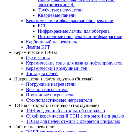
электрические QP
Трубчатые излучатели
Кварцевые панели
Керамические инфракрасные обогреватели
ECL
Инфракрасные лампы для обогрева
Потолочные обогреватели инфракрасные
Карбоновый нагреватель
Лампы КГТ
Керамические ТЭНы
Сухие тэны
Керамические тэны для вязких нефтепродуктов
Керамический воздушный тэн
Тэны для печей
Нагреватели нефтепродуктов (битума)
Погружные нагреватели
Врезной нагреватель
Проточные нагреватели
Стеклопластиковые нагреватели
ТЭНы с открытой спиралью (воздушные)
ТЭН воздушный с открытой спиралью
Сухой керамический ТЭН с открытой спиралью
ТЭНы для печей отжига с открытой спиралью
Гибкие нагреватели
ЭНГЛ ленточный нагреватель