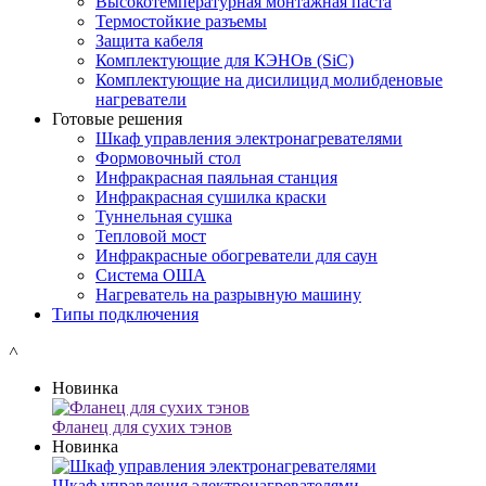
Высокотемпературная монтажная паста
Термостойкие разъемы
Защита кабеля
Комплектующие для КЭНОв (SiC)
Комплектующие на дисилицид молибденовые
нагреватели
Готовые решения
Шкаф управления электронагревателями
Формовочный стол
Инфракрасная паяльная станция
Инфракрасная сушилка краски
Туннельная сушка
Тепловой мост
Инфракрасные обогреватели для саун
Система ОША
Нагреватель на разрывную машину
Типы подключения
˄
Новинка
Фланец для сухих тэнов
Новинка
Шкаф управления электронагревателями