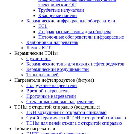
электрические QP
Трубчатые излучатели
Кварцевые панели
Керамические инфракрасные обогреватели
ECL
Инфракрасные лампы для обогрева
Потолочные обогреватели инфракрасные
Карбоновый нагреватель
Лампы КГТ
Керамические ТЭНы
Сухие тэны
Керамические тэны для вязких нефтепродуктов
Керамический воздушный тэн
Тэны для печей
Нагреватели нефтепродуктов (битума)
Погружные нагреватели
Врезной нагреватель
Проточные нагреватели
Стеклопластиковые нагреватели
ТЭНы с открытой спиралью (воздушные)
ТЭН воздушный с открытой спиралью
Сухой керамический ТЭН с открытой спиралью
ТЭНы для печей отжига с открытой спиралью
Гибкие нагреватели
ЭНГЛ ленточный нагреватель