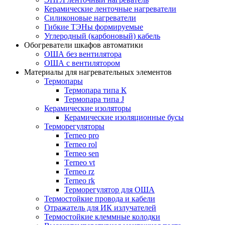
Керамические ленточные нагреватели
Силиконовые нагреватели
Гибкие ТЭНы формируемые
Углеродный (карбоновый) кабель
Обогреватели шкафов автоматики
ОША без вентилятора
ОША с вентилятором
Материалы для нагревательных элементов
Термопары
Термопара типа К
Термопара типа J
Керамические изоляторы
Керамические изоляционные бусы
Терморегуляторы
Terneo pro
Terneo rol
Terneo sen
Тerneo vt
Terneo rz
Terneo rk
Терморегулятор для ОША
Термостойкие провода и кабели
Отражатель для ИК излучателей
Термостойкие клеммные колодки