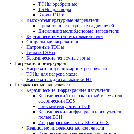
ТЭНы оребренные
ТЭНы для воды
Блоки ТЭНов
Высокотемпературные нагреватели
Проволочные нагреватели для печей
Дисилицид молибденовые нагреватели
Керамические мини-воспламенители
Спиральные нагреватели
Патронные ТЭНы
Гибкие ТЭНы
Керамические ленточные тэны
Нагреватели резервуаров
Нагреватели для пожарных резервуаров
ТЭНы для нагрева масла
Нагреватель для гальваники НГ
Инфракрасные нагреватели
Керамические инфракрасные излучатели
Керамический инфракрасный излучатель
сферический ECS
Плоские излучатели ECP
Керамические инфракрасные излучатели
полые ECH
Инфракрасные лампы ECZ и ECX
Кварцевые инфракрасные излучатели
Кварцевые инфракрасные излучатели