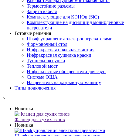
Высокотемпературная монтажная паста
Термостойкие разъемы
Защита кабеля
Комплектующие для КЭНОв (SiC)
Комплектующие на дисилицид молибденовые
нагреватели
Готовые решения
Шкаф управления электронагревателями
Формовочный стол
Инфракрасная паяльная станция
Инфракрасная сушилка краски
Туннельная сушка
Тепловой мост
Инфракрасные обогреватели для саун
Система ОША
Нагреватель на разрывную машину
Типы подключения
˄
Новинка
Фланец для сухих тэнов
Новинка
Шкаф управления электронагревателями